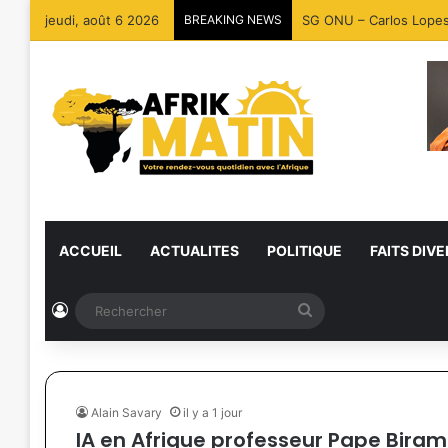
jeudi, août 6 2026
BREAKING NEWS
SG ONU – Carlos Lopes :
ACCUEIL
ACTUALITES
POLITIQUE
FAITS DIVE
Connexion
Rechercher
Alain Savary
il y a 1 jour
IA en Afrique professeur Pape Bira