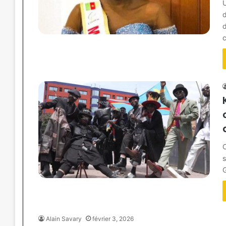
U
c
C
s
Alain Savary
février 3, 2026