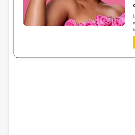
L
m
i