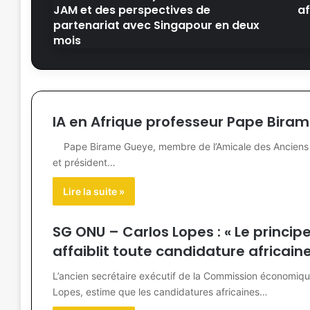
JAM et des perspectives de
af
partenariat avec Singapour en deux
mois
IA en Afrique professeur Pape Bira
Pape Birame Gueye, membre de l’Amicale des Anciens de 
et président…
Lire la suite »
SG ONU – Carlos Lopes : « Le princip
affaiblit toute candidature africaine
L’ancien secrétaire exécutif de la Commission économique
Lopes, estime que les candidatures africaines…