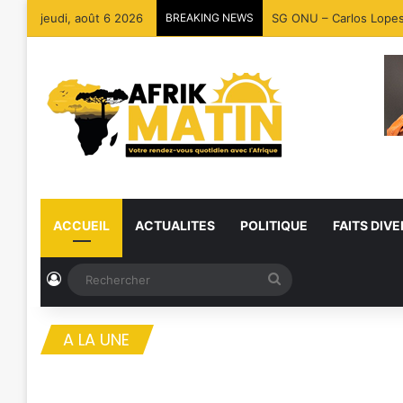
jeudi, août 6 2026
BREAKING NEWS
SG ONU – Carlos Lopes :
ACCUEIL
ACTUALITES
POLITIQUE
FAITS DIVE
Connexion
Rechercher
A LA UNE