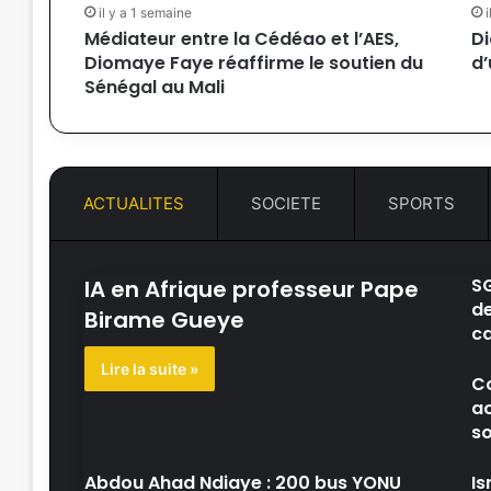
il y a 1 semaine
Médiateur entre la Cédéao et l’AES,
Di
Diomaye Faye réaffirme le soutien du
d’
Sénégal au Mali
ACTUALITES
SOCIETE
SPORTS
SG
IA en Afrique professeur Pape
de
Birame Gueye
ca
Lire la suite »
Co
ao
s
Abdou Ahad Ndiaye : 200 bus YONU
Is