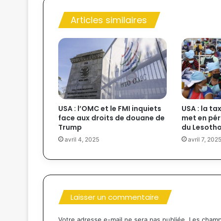
Articles similaires
USA : l’OMC et le FMI inquiets
USA : la t
face aux droits de douane de
met en péri
Trump
du Lesoth
avril 4, 2025
avril 7, 202
Laisser un commentaire
Votre adresse e-mail ne sera pas publiée.
Les champ