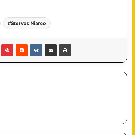
Stervos Niarco
lr
Pinterest
Reddit
VKontakte
Partager par email
Imprimer