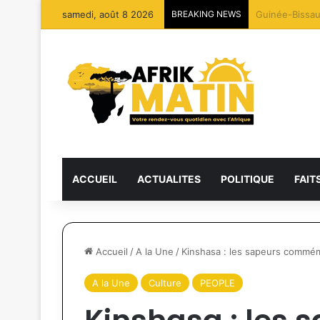
samedi, août 8 2026
BREAKING NEWS
27 dragues dét
ACCUEIL
ACTUALITES
POLITIQUE
FAIT
Accueil
/
A la Une
/
Kinshasa : les sapeurs commémo
A la Une
Culture
PEOPLE