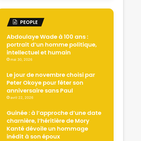
PEOPLE
Abdoulaye Wade à 100 ans :
portrait d’un homme politique,
intellectuel et humain
mai 30, 2026
Le jour de novembre choisi par
Peter Okoye pour fêter son
anniversaire sans Paul
avril 22, 2026
Guinée : à l’approche d’une date
charnière, l’héritière de Mory
Kanté dévoile un hommage
inédit à son époux