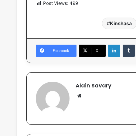
Post Views:
499
Kinshasa
Linkedin
Tumb
Facebook
X
Alain Savary
We
bsi
te