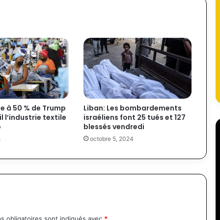
axe à 50 % de Trump
Liban: Les bombardements
l l’industrie textile
israéliens font 25 tués et 127
o
blessés vendredi
5
octobre 5, 2024
s obligatoires sont indiqués avec
*