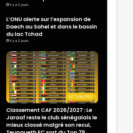
il y a 2 jours
L’ONU alerte sur l’expansion de
Daech au Sahel et dans le bassin
du lac Tchad
il y a 2 jours
ACTUALITES
Classement CAF 2026/2027 : Le
Jaraaf reste le club sénégalais le
mieux classé malgré son recul,
Teungueth FC sort du Top 79