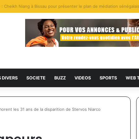
ruites par la gendarmerie sur la Falémé
S DIVERS
SOCIETE
BUZZ
VIDEOS
SPORTS
WEB 
rent les 31 ans de la disparition de Stervos Niarco