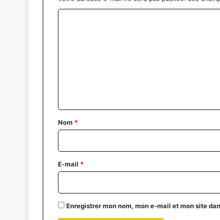
C
o
m
m
e
n
t
a
Nom
*
i
r
e
E-mail
*
*
Enregistrer mon nom, mon e-mail et mon site da