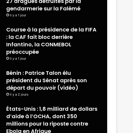
27 dragues détruites par la
gendarmerie sur la Falémé
il y a 1 jour
Course à la présidence de la FIFA
: la CAF fait bloc derrière
Infantino, la CONMEBOL
préoccupée
il y a 1 jour
Bénin : Patrice Talon élu
président du Sénat après son
départ du pouvoir (vidéo)
il y a 2 jours
États-Unis : 1,8 milliard de dollars
d’aide à l’OCHA, dont 350
millions pour la riposte contre
Ebola en Afrique