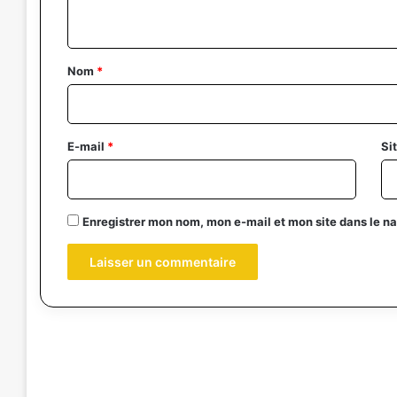
n
t
a
Nom
*
i
r
e
E-mail
*
Si
*
Enregistrer mon nom, mon e-mail et mon site dans le 