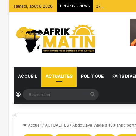
samedi, août 8 2026
BREAKING NEWS
27 dragues détruites
ACCUEIL
ACTUALITES
POLITIQUE
FAITS DIVE
Connexion
Rechercher
Accueil
/
ACTUALITES
/
Abdoulaye Wade à 100 ans : portra