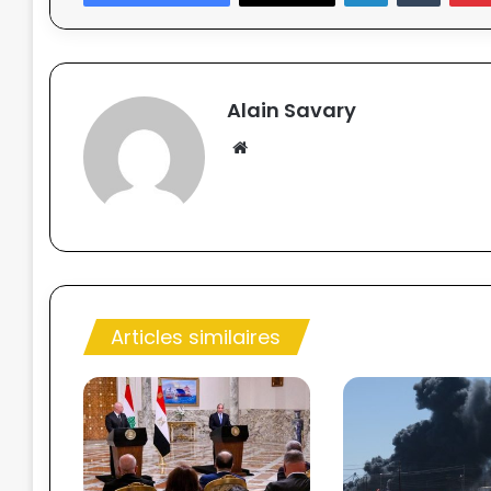
Alain Savary
We
bsi
te
Articles similaires