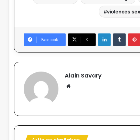
violences sex
Linkedin
Tumblr
Facebook
X
Alain Savary
We
bsi
te