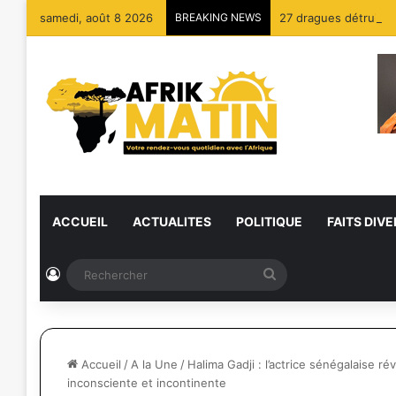
samedi, août 8 2026
BREAKING NEWS
27 dragues détruites
ACCUEIL
ACTUALITES
POLITIQUE
FAITS DIVE
Connexion
Rechercher
Accueil
/
A la Une
/
Halima Gadji : l’actrice sénégalaise rév
inconsciente et incontinente