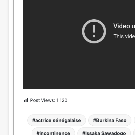
Post Views:
1 120
actrice sénégalaise
Burkina Faso
incontinence
Issaka Sawadogo