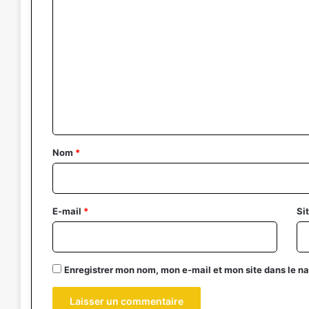
C
o
m
m
e
n
t
a
Nom
*
i
r
e
E-mail
*
Si
*
Enregistrer mon nom, mon e-mail et mon site dans le 