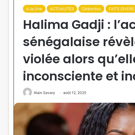
A la Une
ACTUALITES
Célébrités
FAITS DIVERS
Halima Gadji : l’ac
sénégalaise révèl
violée alors qu’ell
inconsciente et i
Alain Savary
août 12, 2025