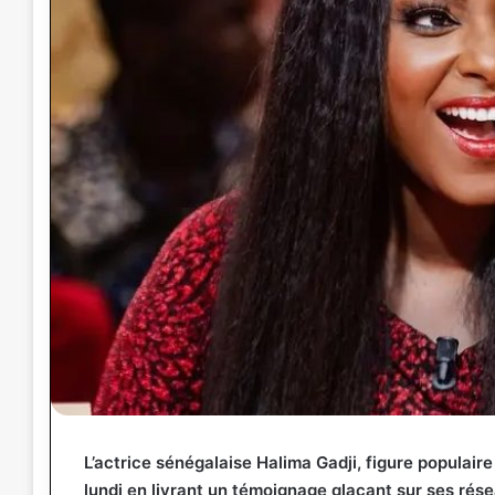
L’actrice sénégalaise Halima Gadji, figure populaire
lundi en livrant un témoignage glaçant sur ses rés