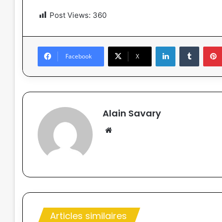
Post Views:
360
Linkedin
Tumblr
Facebook
X
Alain Savary
We
bsi
te
Articles similaires