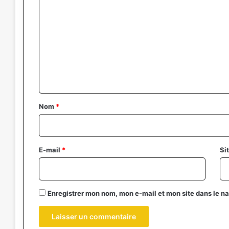
o
m
m
e
n
t
a
Nom
*
i
r
e
E-mail
*
Si
*
Enregistrer mon nom, mon e-mail et mon site dans le 