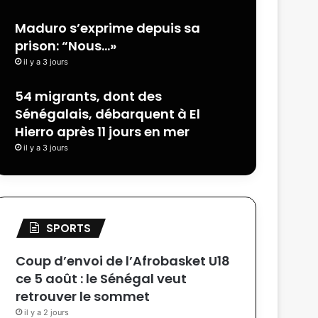
Maduro s’exprime depuis sa
prison: “Nous…»
il y a 3 jours
54 migrants, dont des
Sénégalais, débarquent à El
Hierro après 11 jours en mer
il y a 3 jours
SPORTS
Coup d’envoi de l’Afrobasket U18
ce 5 août : le Sénégal veut
retrouver le sommet
il y a 2 jours