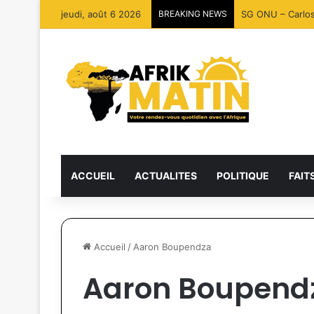
jeudi, août 6 2026
BREAKING NEWS
SG ONU – Carlos 
ACCUEIL
ACTUALITES
POLITIQUE
FAIT
Accueil
/
Aaron Boupendza
Aaron Boupend