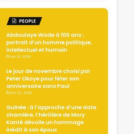
PEOPLE
Abdoulaye Wade à 100 ans :
portrait d’un homme politique,
intellectuel et humain
mai 30, 2026
Le jour de novembre choisi par
Peter Okoye pour fêter son
anniversaire sans Paul
avril 22, 2026
Guinée : à l’approche d’une date
charnière, l’héritière de Mory
Kanté dévoile un hommage
inédit à son époux