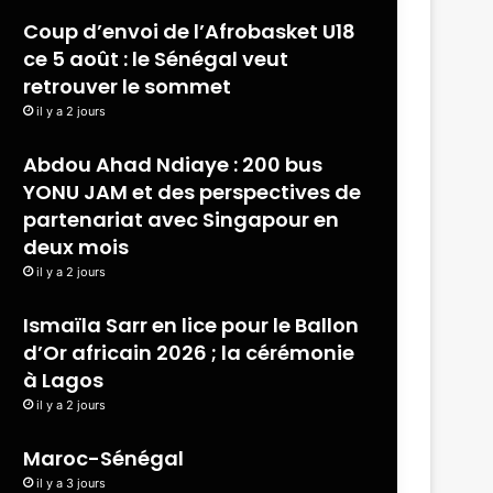
Coup d’envoi de l’Afrobasket U18
ce 5 août : le Sénégal veut
retrouver le sommet
il y a 2 jours
Abdou Ahad Ndiaye : 200 bus
YONU JAM et des perspectives de
partenariat avec Singapour en
deux mois
il y a 2 jours
Ismaïla Sarr en lice pour le Ballon
d’Or africain 2026 ; la cérémonie
à Lagos
il y a 2 jours
Maroc-Sénégal
il y a 3 jours