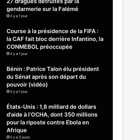
27 dragues détruites par la
gendarmerie sur la Falémé
il y a 1 jour
Course à la présidence de la FIFA :
la CAF fait bloc derrière Infantino, la
CONMEBOL préoccupée
il y a 1 jour
Bénin : Patrice Talon élu président
du Sénat après son départ du
pouvoir (vidéo)
il y a 1 jour
États-Unis : 1,8 milliard de dollars
d’aide à l’OCHA, dont 350 millions
pour la riposte contre Ebola en
Afrique
il y a 2 jours