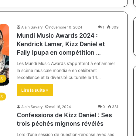
Alain Savary
novembre 10, 2024
1
309
Mundi Music Awards 2024 :
Kendrick Lamar, Kizz Daniel et
Fally Ipupa en compétition …
Les Mundi Music Awards s’apprêtent à enflammer
la scène musicale mondiale en célébrant
l’excellence et la diversité culturelle le 14…
ES
Lire la suite »
ES
Alain Savary
mai 16, 2024
0
381
Confessions de Kizz Daniel : Ses
trois péchés mignons révélés
Lors d’une session de question-réponse avec ses