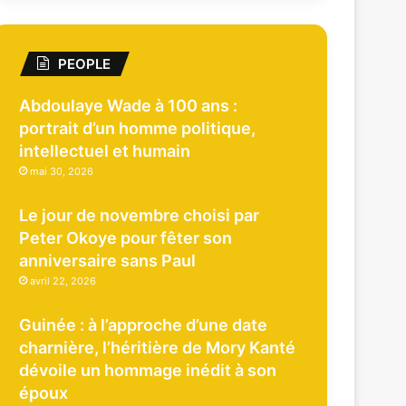
PEOPLE
Abdoulaye Wade à 100 ans :
portrait d’un homme politique,
intellectuel et humain
mai 30, 2026
Le jour de novembre choisi par
Peter Okoye pour fêter son
anniversaire sans Paul
avril 22, 2026
Guinée : à l’approche d’une date
charnière, l’héritière de Mory Kanté
dévoile un hommage inédit à son
époux