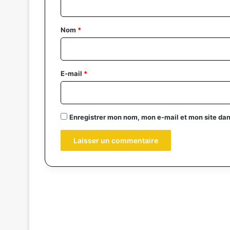
t
a
Nom
*
i
r
e
E-mail
*
*
Enregistrer mon nom, mon e-mail et mon site da