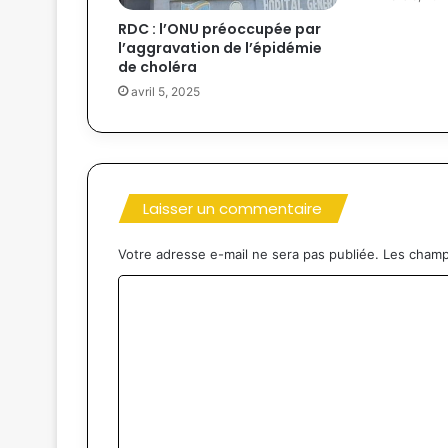
RDC : l’ONU préoccupée par
l’aggravation de l’épidémie
de choléra
avril 5, 2025
Laisser un commentaire
Votre adresse e-mail ne sera pas publiée.
Les champ
C
o
m
m
e
n