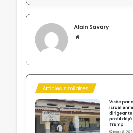
Alain Savary
We
bsi
te
Articles similaires
Visée par
israélienne
dirigeante
profil déjà
Trump
mars 8, 202