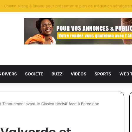
ruites par la gendarmerie sur la Falémé
S DIVERS
SOCIETE
BUZZ
VIDEOS
SPORTS
WEB 
 Tchouameni avant le Clasico décisif face à Barcelone