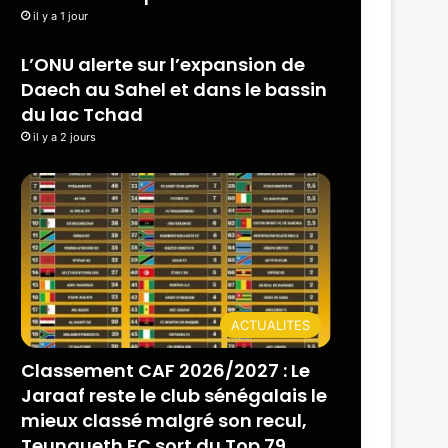
il y a 1 jour
L’ONU alerte sur l’expansion de
Daech au Sahel et dans le bassin
du lac Tchad
il y a 2 jours
ACTUALITES
Classement CAF 2026/2027 : Le
Jaraaf reste le club sénégalais le
mieux classé malgré son recul,
Teungueth FC sort du Top 79