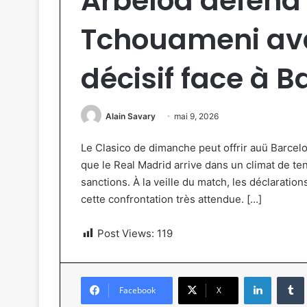
Arbeloa défend 
Tchouameni ava
décisif face à B
Alain Savary
mai 9, 2026
Le Clasico de dimanche peut offrir auü Barcel
que le Real Madrid arrive dans un climat de te
sanctions. À la veille du match, les déclaration
cette confrontation très attendue. […]
Post Views:
119
Linkedin
Tumb
Facebook
X