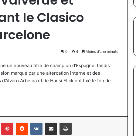
Valverde et
nt le Clasico
arcelone
0
4
Moins d’une minute
one un nouveau titre de champion d’Espagne, tandis
nsion marqué par une altercation interne et des
s d’Alvaro Arbeloa et de Hansi Flick ont fixé le ton de
lr
Pinterest
Reddit
VKontakte
Partager par email
Imprimer