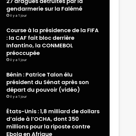
27 dragues détruites par la
gendarmerie sur la Falémé
il y a 1 jour
Course à la présidence de la FIFA
: la CAF fait bloc derrière
Infantino, la CONMEBOL
préoccupée
il y a 1 jour
Bénin : Patrice Talon élu
président du Sénat après son
départ du pouvoir (vidéo)
il y a 1 jour
États-Unis : 1,8 milliard de dollars
d’aide à l’OCHA, dont 350
millions pour la riposte contre
Ebola en Afrique