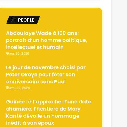
PEOPLE
Abdoulaye Wade à 100 ans :
portrait d’un homme politique,
intellectuel et humain
mai 30, 2026
Le jour de novembre choisi par
Peter Okoye pour fêter son
anniversaire sans Paul
avril 22, 2026
Guinée : à l’approche d’une date
charnière, l’héritière de Mory
Kanté dévoile un hommage
inédit à son époux