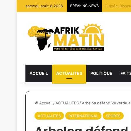
samedi, août 8 2026
BREAKING NEWS
27 dragues dét
ACCUEIL
ACTUALITES
POLITIQUE
FAIT
Accueil
/
ACTUALITES
/
Arbeloa défend Valverde et
ACTUALITES
INTERNATIONAL
SPORTS