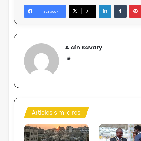
Linkedin
Tumblr
Facebook
X
Alain Savary
We
bsi
te
Articles similaires