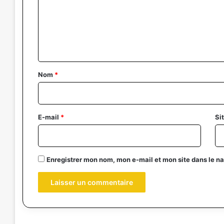
m
e
n
t
a
Nom
*
i
r
e
E-mail
*
Si
*
Enregistrer mon nom, mon e-mail et mon site dans le 