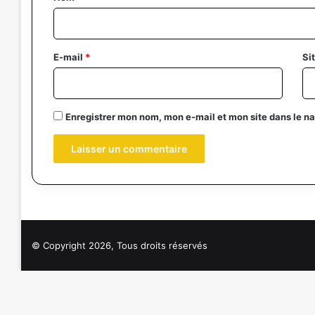
i
r
e
E-mail
*
Si
*
Enregistrer mon nom, mon e-mail et mon site dans le 
© Copyright 2026, Tous droits réservés