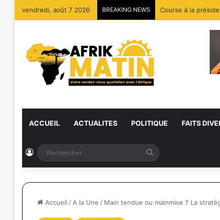
vendredi, août 7 2026
BREAKING NEWS
Course à la préside
ACCUEIL
ACTUALITES
POLITIQUE
FAITS DIVE
Connexion
Rechercher
Accueil
/
A la Une
/
Main tendue ou mainmise ? La stratég