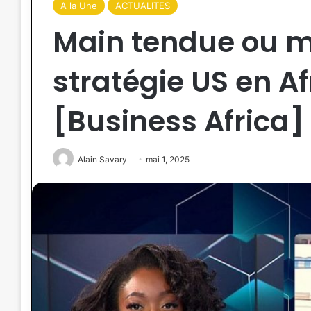
A la Une
ACTUALITES
Main tendue ou m
stratégie US en A
[Business Africa]
Alain Savary
mai 1, 2025