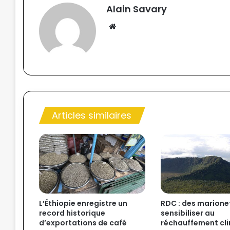
Alain Savary
We
bsi
te
Articles similaires
L’Éthiopie enregistre un
RDC : des marione
record historique
sensibiliser au
d’exportations de café
réchauffement cl