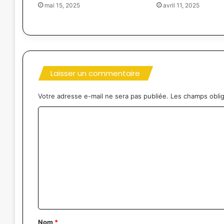
mai 15, 2025
avril 11, 2025
Laisser un commentaire
Votre adresse e-mail ne sera pas publiée.
Les champs oblig
C
o
m
m
e
n
t
a
Nom
*