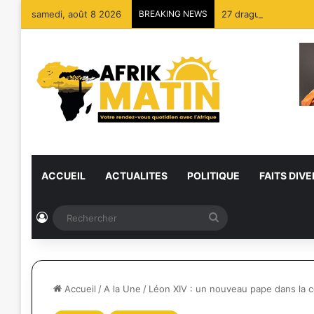
samedi, août 8 2026
BREAKING NEWS
27 dragues détruites
ACCUEIL
ACTUALITES
POLITIQUE
FAITS DIVE
Connexion
Rechercher
Accueil
/
A la Une
/
Léon XIV : un nouveau pape dans la c