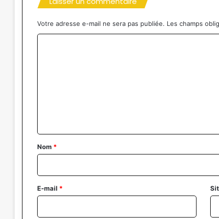
Laisser un commentaire
Votre adresse e-mail ne sera pas publiée.
Les champs oblig
C
o
m
m
e
n
t
a
Nom
*
i
r
e
E-mail
*
Si
*