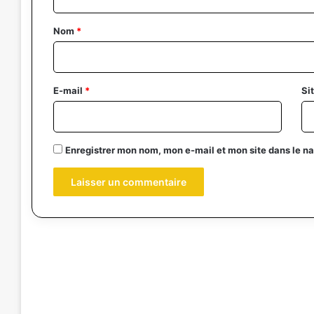
t
a
Nom
*
i
r
e
E-mail
*
Si
*
Enregistrer mon nom, mon e-mail et mon site dans le 