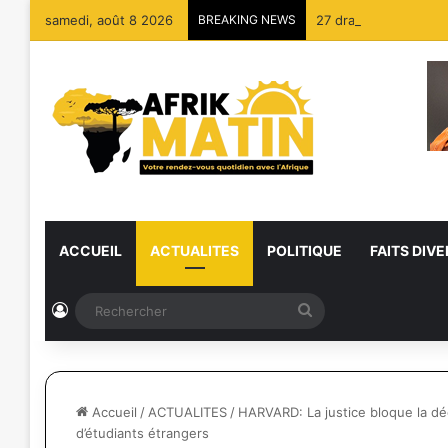
samedi, août 8 2026
BREAKING NEWS
27 dragues détruites
ACCUEIL
ACTUALITES
POLITIQUE
FAITS DIVE
Connexion
Rechercher
Accueil
/
ACTUALITES
/
HARVARD: La justice bloque la déc
d’étudiants étrangers