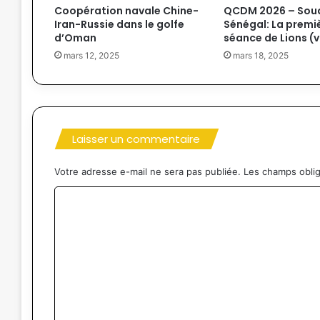
Coopération navale Chine-
QCDM 2026 – Sou
Iran-Russie dans le golfe
Sénégal: La premi
d’Oman
séance de Lions (
mars 12, 2025
mars 18, 2025
Laisser un commentaire
Votre adresse e-mail ne sera pas publiée.
Les champs oblig
C
o
m
m
e
n