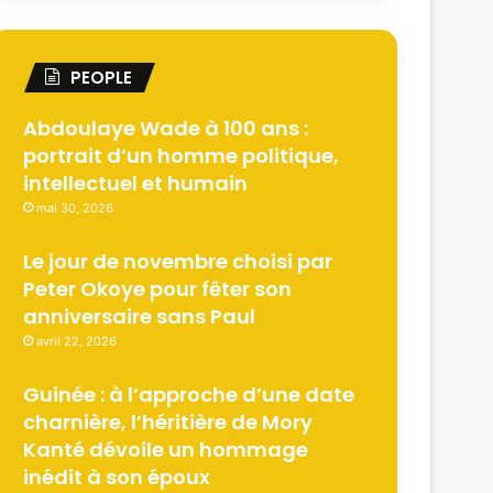
PEOPLE
Abdoulaye Wade à 100 ans :
portrait d’un homme politique,
intellectuel et humain
mai 30, 2026
Le jour de novembre choisi par
Peter Okoye pour fêter son
anniversaire sans Paul
avril 22, 2026
Guinée : à l’approche d’une date
charnière, l’héritière de Mory
Kanté dévoile un hommage
inédit à son époux