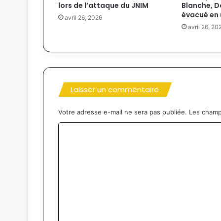
lors de l’attaque du JNIM
Blanche, 
évacué en
avril 26, 2026
avril 26, 20
Laisser un commentaire
Votre adresse e-mail ne sera pas publiée.
Les champ
C
o
m
m
e
n
t