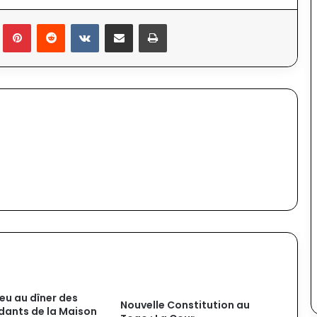
lr
Pinterest
Reddit
VKontakte
Partager par email
Imprimer
eu au dîner des
Nouvelle Constitution au
dants de la Maison