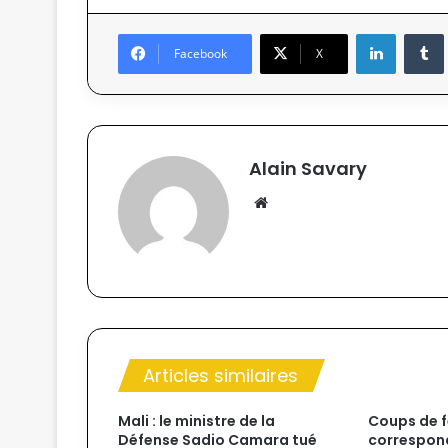
Linkedin
Tumb
Facebook
X
Alain Savary
We
bsi
te
Articles similaires
Mali : le ministre de la
Coups de f
Défense Sadio Camara tué
correspon