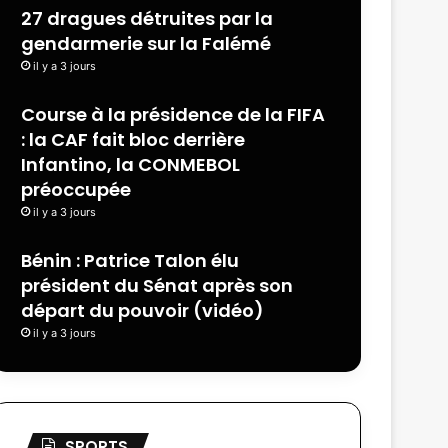
27 dragues détruites par la
gendarmerie sur la Falémé
il y a 3 jours
Course à la présidence de la FIFA
: la CAF fait bloc derrière
Infantino, la CONMEBOL
préoccupée
il y a 3 jours
Bénin : Patrice Talon élu
président du Sénat après son
départ du pouvoir (vidéo)
il y a 3 jours
SPORTS