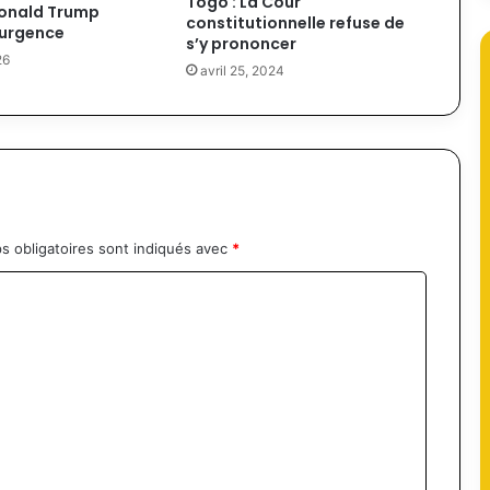
Togo : La Cour
Donald Trump
constitutionnelle refuse de
 urgence
s’y prononcer
26
avril 25, 2024
s obligatoires sont indiqués avec
*