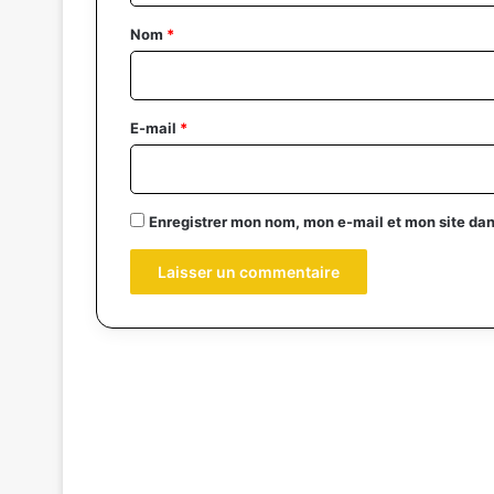
a
Nom
*
i
r
e
E-mail
*
*
Enregistrer mon nom, mon e-mail et mon site da