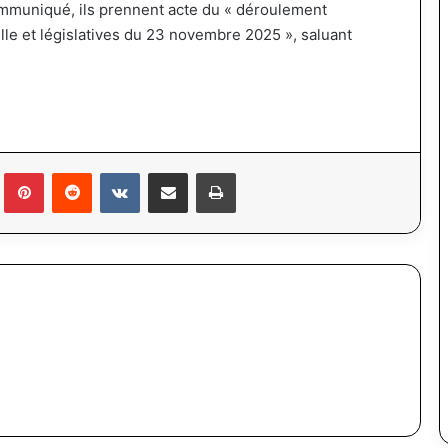
mmuniqué, ils prennent acte du « déroulement
lle et législatives du 23 novembre 2025 », saluant
lr
Pinterest
Reddit
VKontakte
Partager par email
Imprimer