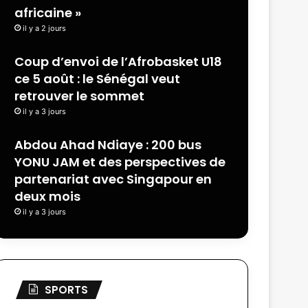
africaine »
il y a 2 jours
Coup d’envoi de l’Afrobasket U18
ce 5 août : le Sénégal veut
retrouver le sommet
il y a 3 jours
Abdou Ahad Ndiaye : 200 bus
YONU JAM et des perspectives de
partenariat avec Singapour en
deux mois
il y a 3 jours
SPORTS