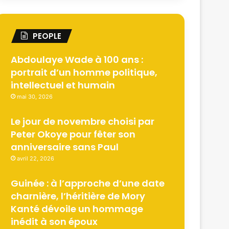
PEOPLE
Abdoulaye Wade à 100 ans :
portrait d’un homme politique,
intellectuel et humain
mai 30, 2026
Le jour de novembre choisi par
Peter Okoye pour fêter son
anniversaire sans Paul
avril 22, 2026
Guinée : à l’approche d’une date
charnière, l’héritière de Mory
Kanté dévoile un hommage
inédit à son époux