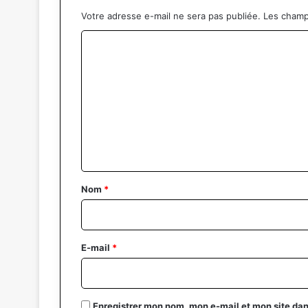
Votre adresse e-mail ne sera pas publiée.
Les champ
C
o
m
m
e
n
t
a
Nom
*
i
r
e
E-mail
*
*
Enregistrer mon nom, mon e-mail et mon site da