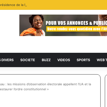
présidence de la FIFA : la CAF fait bloc derrière Infantino, la CONMEBO
S DIVERS
SOCIETE
BUZZ
VIDEOS
SPORTS
WEB 
u : les missions d’observation électorale appellent l’UA et la
taurer l’ordre constitutionnel »