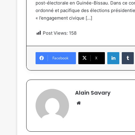
post-électorale en Guinée-Bissau. Dans ce co
ordonné et pacifique des élections présidentie
« l’engagement civique […]
Post Views:
158
Linkedin
Tumb
Facebook
X
Alain Savary
We
bsi
te