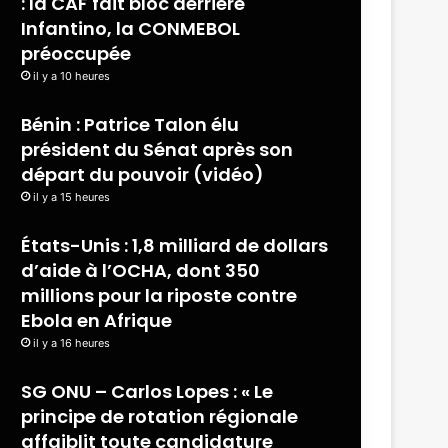
: la CAF fait bloc derrière
Infantino, la CONMEBOL
préoccupée
il y a 10 heures
Bénin : Patrice Talon élu
président du Sénat après son
départ du pouvoir (vidéo)
il y a 15 heures
États-Unis : 1,8 milliard de dollars
d’aide à l’OCHA, dont 350
millions pour la riposte contre
Ebola en Afrique
il y a 16 heures
SG ONU – Carlos Lopes : « Le
principe de rotation régionale
affaiblit toute candidature