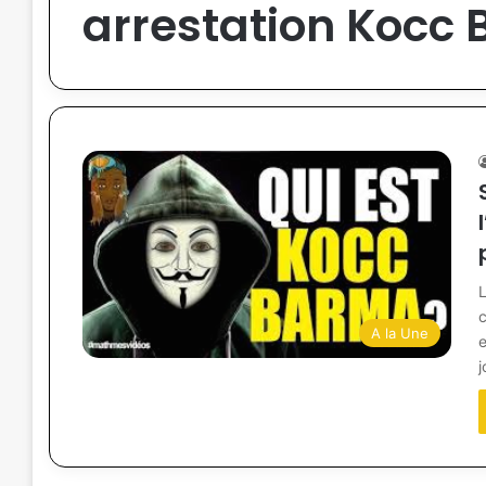
arrestation Kocc
L
A la Une
e
j