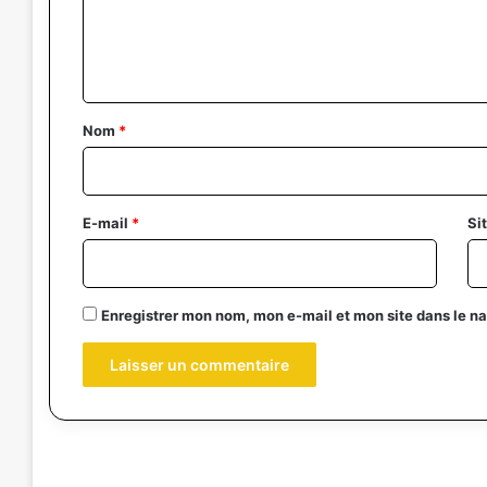
e
n
t
a
Nom
*
i
r
e
E-mail
*
Si
*
Enregistrer mon nom, mon e-mail et mon site dans le 