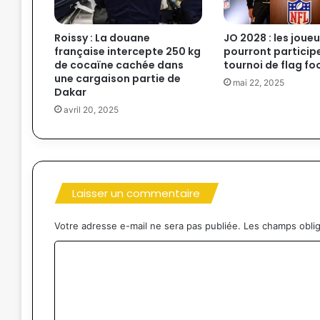
Roissy : La douane
JO 2028 : les joueu
française intercepte 250 kg
pourront particip
de cocaïne cachée dans
tournoi de flag fo
une cargaison partie de
mai 22, 2025
Dakar
avril 20, 2025
Laisser un commentaire
Votre adresse e-mail ne sera pas publiée.
Les champs oblig
C
o
m
m