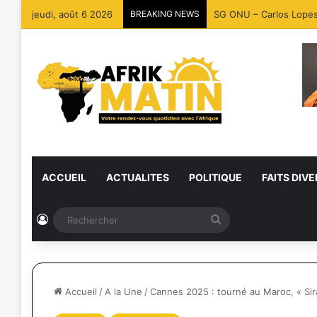
jeudi, août 6 2026
BREAKING NEWS
SG ONU – Carlos Lopes :
ACCUEIL
ACTUALITES
POLITIQUE
FAITS DIVE
Connexion
Rechercher
Accueil
/
A la Une
/
Cannes 2025 : tourné au Maroc, « Sira