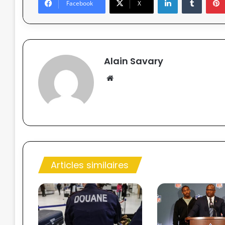
Facebook
X
Alain Savary
We
bsi
te
Articles similaires