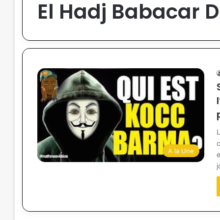
El Hadj Babacar 
L
A la Une
e
j