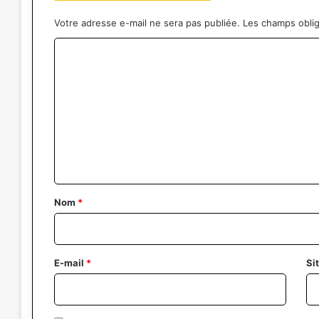
Votre adresse e-mail ne sera pas publiée.
Les champs oblig
C
o
m
m
e
n
t
a
Nom
*
i
r
e
E-mail
*
Si
*