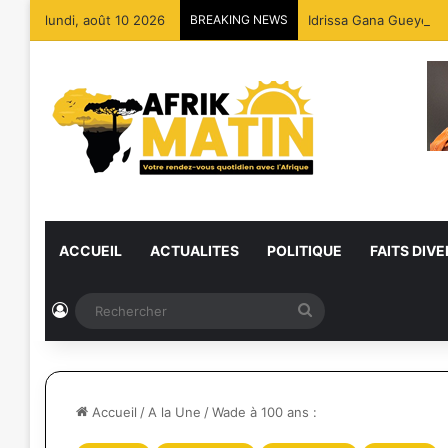
lundi, août 10 2026
BREAKING NEWS
Idrissa Gana Gueye rej
ACCUEIL
ACTUALITES
POLITIQUE
FAITS DIVE
Connexion
Rechercher
Accueil
/
A la Une
/
Wade à 100 ans :